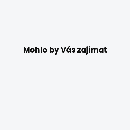
DO 14 DNŮ
Bílé stropní LED