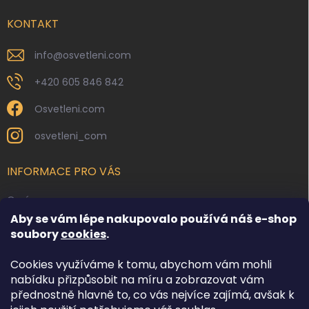
t
í
KONTAKT
info
@
osvetleni.com
+420 605 846 842
Osvetleni.com
osvetleni_com
INFORMACE PRO VÁS
O nás
Aby se vám lépe nakupovalo používá náš e-shop
Kontakty
soubory
cookies
.
Obchodní podmínky
Cookies využíváme k tomu, abychom vám mohli
Podmínky ochrany osobních údajů
nabídku přizpůsobit na míru a zobrazovat vám
Reklamace zboží
přednostně hlavně to, co vás nejvíce zajímá, avšak k
Doprava a platba