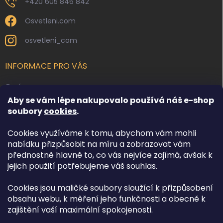
+420 605 846 842
Osvetleni.com
osvetleni_com
INFORMACE PRO VÁS
O nás
Aby se vám lépe nakupovalo používá náš e-shop
Kontakty
soubory
cookies
.
Obchodní podmínky
Cookies využíváme k tomu, abychom vám mohli
Podmínky ochrany osobních údajů
nabídku přizpůsobit na míru a zobrazovat vám
Reklamace zboží
přednostně hlavně to, co vás nejvíce zajímá, avšak k
Doprava a platba
jejich použití potřebujeme váš souhlas.
Cookies jsou maličké soubory sloužící k přizpůsobení
FACEBOOK
obsahu webu, k měření jeho funkčnosti a obecně k
zajištění vaší maximální spokojenosti.