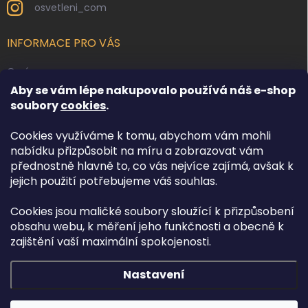
osvetleni_com
INFORMACE PRO VÁS
O nás
Aby se vám lépe nakupovalo používá náš e-shop
Kontakty
soubory
cookies
.
Obchodní podmínky
Cookies využíváme k tomu, abychom vám mohli
Podmínky ochrany osobních údajů
nabídku přizpůsobit na míru a zobrazovat vám
Reklamace zboží
přednostně hlavně to, co vás nejvíce zajímá, avšak k
Doprava a platba
jejich použití potřebujeme váš souhlas.
Cookies jsou maličké soubory sloužící k přizpůsobení
FACEBOOK
obsahu webu, k měření jeho funkčnosti a obecně k
zajištění vaší maximální spokojenosti.
Nastavení
Copyright 2026
Osvětlení.com
. Všechna práva vyhrazena.
Upravit