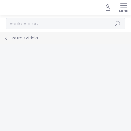
Přejít
na
obsah
Hledat
Retro svítidla