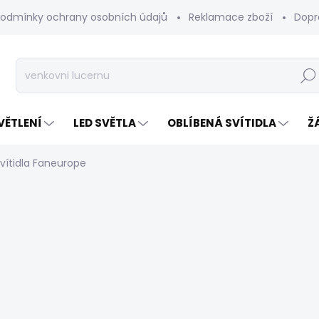
odmínky ochrany osobních údajů
Reklamace zboží
Dopr
Hleda
VĚTLENÍ
LED SVĚTLA
OBLÍBENÁ SVÍTIDLA
Ž
vítidla Faneurope