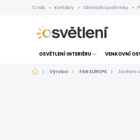
Přejít
O nás
Kontakty
Obchodní podmínky
P
na
obsah
OSVĚTLENÍ INTERIÉRU
VENKOVNÍ OS
Domů
Výrobci
FAN EUROPE
Závěsná s