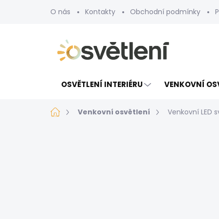
Přejít
O nás
Kontakty
Obchodní podmínky
P
na
obsah
OSVĚTLENÍ INTERIÉRU
VENKOVNÍ OS
Domů
Venkovní osvětlení
Venkovní LED s