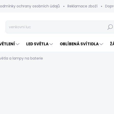
odmínky ochrany osobních údajů
Reklamace zboží
Dopr
Hleda
VĚTLENÍ
LED SVĚTLA
OBLÍBENÁ SVÍTIDLA
Ž
větla a lampy na baterie