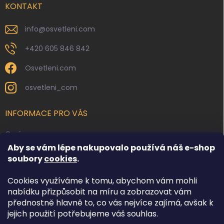
í
KONTAKT
info
@
osvetleni.com
+420 605 846 842
Osvetleni.com
osvetleni_com
INFORMACE PRO VÁS
O nás
Aby se vám lépe nakupovalo používá náš e-shop
Kontakty
soubory
cookies
.
Obchodní podmínky
Cookies využíváme k tomu, abychom vám mohli
Podmínky ochrany osobních údajů
nabídku přizpůsobit na míru a zobrazovat vám
Reklamace zboží
přednostně hlavně to, co vás nejvíce zajímá, avšak k
Doprava a platba
jejich použití potřebujeme váš souhlas.