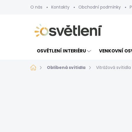
Přejít
O nás
Kontakty
Obchodní podmínky
P
na
obsah
OSVĚTLENÍ INTERIÉRU
VENKOVNÍ OS
Domů
Oblíbená svítidla
Vitrážová svítidla