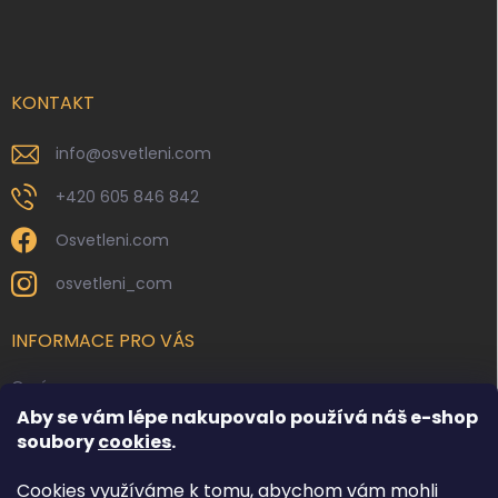
á
p
a
t
í
KONTAKT
info
@
osvetleni.com
+420 605 846 842
Osvetleni.com
osvetleni_com
INFORMACE PRO VÁS
O nás
Aby se vám lépe nakupovalo používá náš e-shop
Kontakty
soubory
cookies
.
Obchodní podmínky
Cookies využíváme k tomu, abychom vám mohli
Podmínky ochrany osobních údajů