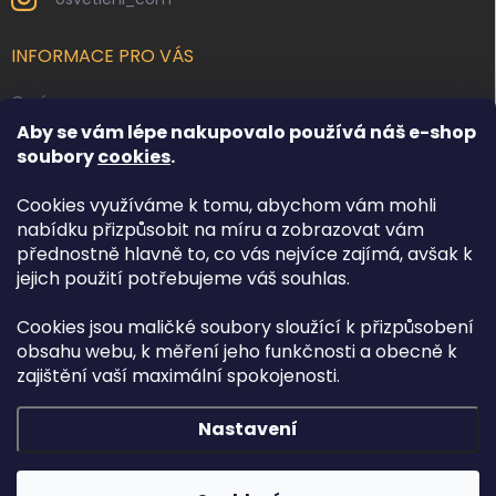
INFORMACE PRO VÁS
O nás
Aby se vám lépe nakupovalo používá náš e-shop
Kontakty
soubory
cookies
.
Obchodní podmínky
Cookies využíváme k tomu, abychom vám mohli
Podmínky ochrany osobních údajů
nabídku přizpůsobit na míru a zobrazovat vám
Reklamace zboží
přednostně hlavně to, co vás nejvíce zajímá, avšak k
Doprava a platba
jejich použití potřebujeme váš souhlas.
Cookies jsou maličké soubory sloužící k přizpůsobení
FACEBOOK
obsahu webu, k měření jeho funkčnosti a obecně k
zajištění vaší maximální spokojenosti.
Nastavení
Copyright 2026
Osvětlení.com
. Všechna práva vyhrazena.
Upravit
nastavení cookies