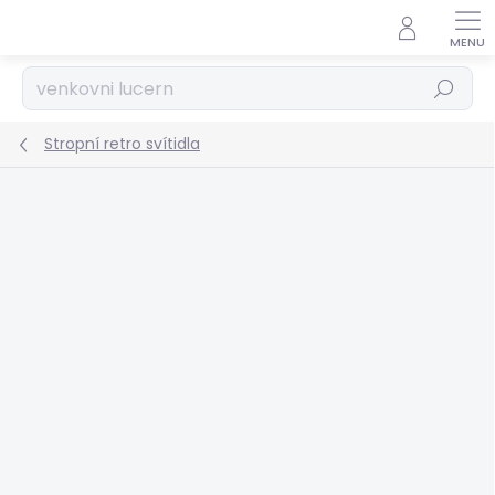
Přejít
na
obsah
Hledat
Stropní retro svítidla