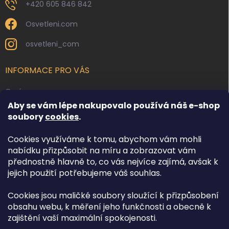
+420 605 846 842
Osvetleni.com
osvetleni_com
INFORMACE PRO VÁS
O nás
Aby se vám lépe nakupovalo používá náš e-shop
Kontakty
soubory
cookies
.
Obchodní podmínky
Cookies využíváme k tomu, abychom vám mohli
Podmínky ochrany osobních údajů
nabídku přizpůsobit na míru a zobrazovat vám
Reklamace zboží
přednostně hlavně to, co vás nejvíce zajímá, avšak k
Doprava a platba
jejich použití potřebujeme váš souhlas.
Cookies jsou maličké soubory sloužící k přizpůsobení
FACEBOOK
obsahu webu, k měření jeho funkčnosti a obecně k
zajištění vaší maximální spokojenosti.