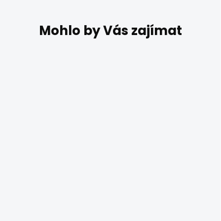
DO 14 DNŮ
Černá bodovka
Smarter CAMEO
588 Kč
Jednoduchý vzhled bodovky
Smarter Cameo 04-468 v