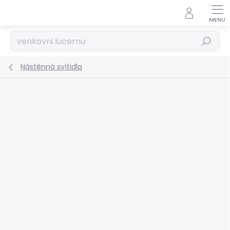
Přejít
na
obsah
Hledat
Nástěnná svítidla