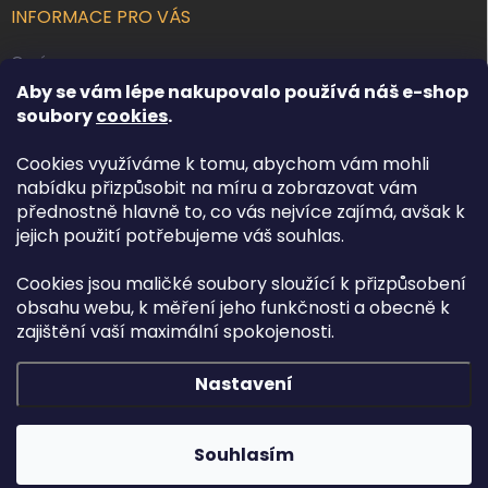
INFORMACE PRO VÁS
O nás
Aby se vám lépe nakupovalo používá náš e-shop
Kontakty
soubory
cookies
.
Obchodní podmínky
Cookies využíváme k tomu, abychom vám mohli
Podmínky ochrany osobních údajů
nabídku přizpůsobit na míru a zobrazovat vám
Reklamace zboží
přednostně hlavně to, co vás nejvíce zajímá, avšak k
Doprava a platba
jejich použití potřebujeme váš souhlas.
Cookies jsou maličké soubory sloužící k přizpůsobení
FACEBOOK
obsahu webu, k měření jeho funkčnosti a obecně k
zajištění vaší maximální spokojenosti.
Nastavení
Copyright 2026
Osvětlení.com
. Všechna práva vyhrazena.
Upravit
nastavení cookies
Souhlasím
Vytvořil Shoptet