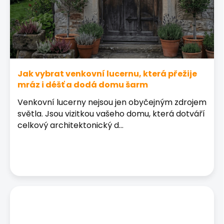
Jak vybrat venkovní lucernu, která přežije
mráz i déšť a dodá domu šarm
Venkovní lucerny nejsou jen obyčejným zdrojem
světla. Jsou vizitkou vašeho domu, která dotváří
celkový architektonický d...