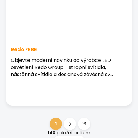
Redo FEBE
Objevte moderní novinku od výrobce LED
osvětlení Redo Group - stropní svítidla,
nástěnná svítidla a designová závěsná sv...
1
16
S
t
140
položek celkem
O