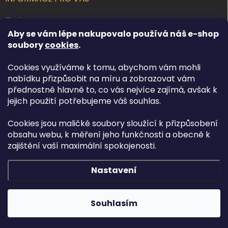
O nás
Aby se vám lépe nakupovalo používá náš e-shop
Kontakty
soubory
cookies
.
Obchodní podmínky
Cookies využíváme k tomu, abychom vám mohli
Podmínky ochrany osobních údajů
nabídku přizpůsobit na míru a zobrazovat vám
Reklamace zboží
přednostně hlavně to, co vás nejvíce zajímá, avšak k
Doprava a platba
jejich použití potřebujeme váš souhlas.
Cookies jsou maličké soubory sloužící k přizpůsobení
FACEBOOK
obsahu webu, k měření jeho funkčnosti a obecně k
zajištění vaší maximální spokojenosti.
Nastavení
Copyright 2026
Osvětlení.com
. Všechna práva vyhrazena.
Upravit
nastavení cookies
Souhlasím
Vytvořil Shoptet