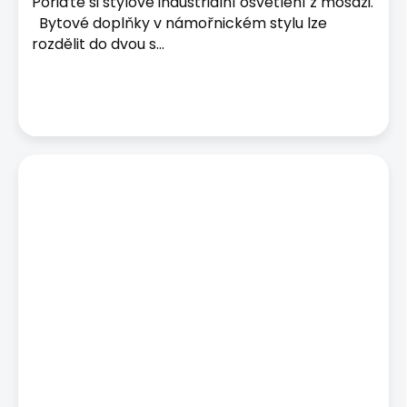
Pořiďte si stylové industriální osvětlení z mosazi.
Bytové doplňky v námořnickém stylu lze
rozdělit do dvou s...