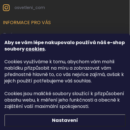
osvetleni_com
INFORMACE PRO VÁS
O nás
Aby se vám lépe nakupovalo používá náš e-shop
Kontakty
soubory
cookies
.
Obchodní podmínky
Cookies využíváme k tomu, abychom vám mohli
Podmínky ochrany osobních údajů
nabídku přizpůsobit na míru a zobrazovat vám
Reklamace zboží
přednostně hlavně to, co vás nejvíce zajímá, avšak k
Doprava a platba
jejich použití potřebujeme váš souhlas.
Cookies jsou maličké soubory sloužící k přizpůsobení
FACEBOOK
obsahu webu, k měření jeho funkčnosti a obecně k
zajištění vaší maximální spokojenosti.
Nastavení