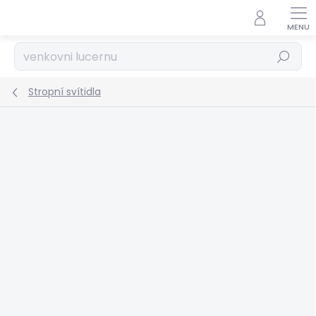
Přejít
na
obsah
Hledat
Stropní svítidla