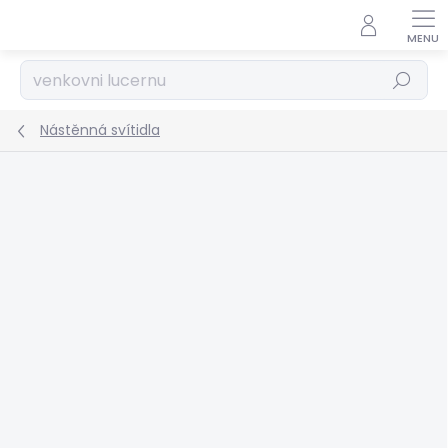
Přejít
na
obsah
Hledat
Nástěnná svítidla