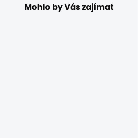
SKLADEM
Černé nástěnné
světlo nad postel
CLOSER 01-3092
1 090 Kč
Nástěnné LED svítidlo s