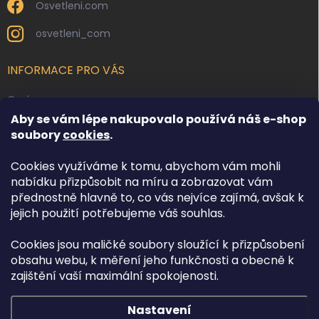
Osvetleni.com
osvetleni_com
INFORMACE PRO VÁS
O nás
Aby se vám lépe nakupovalo používá náš e-shop
Kontakty
soubory
cookies
.
Obchodní podmínky
Cookies využíváme k tomu, abychom vám mohli
Podmínky ochrany osobních údajů
nabídku přizpůsobit na míru a zobrazovat vám
Reklamace zboží
přednostně hlavně to, co vás nejvíce zajímá, avšak k
Doprava a platba
jejich použití potřebujeme váš souhlas.
Cookies jsou maličké soubory sloužící k přizpůsobení
FACEBOOK
obsahu webu, k měření jeho funkčnosti a obecně k
zajištění vaší maximální spokojenosti.
Nastavení