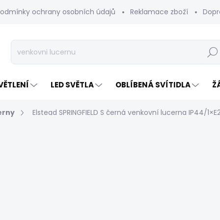
odmínky ochrany osobních údajů
Reklamace zboží
Dopr
Hleda
VĚTLENÍ
LED SVĚTLA
OBLÍBENÁ SVÍTIDLA
Ž
erny
Elstead SPRINGFIELD S černá venkovní lucerna IP44/1×