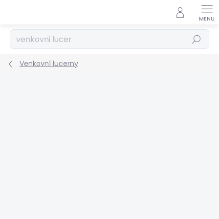
Přejít
na
obsah
Hledat
Venkovní lucerny