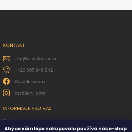
Z
á
p
a
t
í
KONTAKT
info
@
osvetleni.com
+420 605 846 842
Osvetleni.com
osvetleni_com
INFORMACE PRO VÁS
O nás
Aby se vám lépe nakupovalo používá náš e-shop
Kontakty