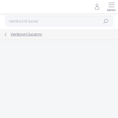
Přejít
na
obsah
Hledat
Venkovní lucerny