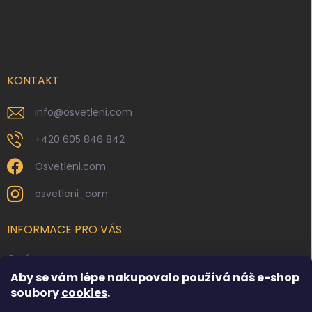
Z
á
p
a
t
í
KONTAKT
info
@
osvetleni.com
+420 605 846 842
Osvetleni.com
osvetleni_com
INFORMACE PRO VÁS
O nás
Aby se vám lépe nakupovalo používá náš e-shop
Kontakty
soubory
cookies
.
Obchodní podmínky