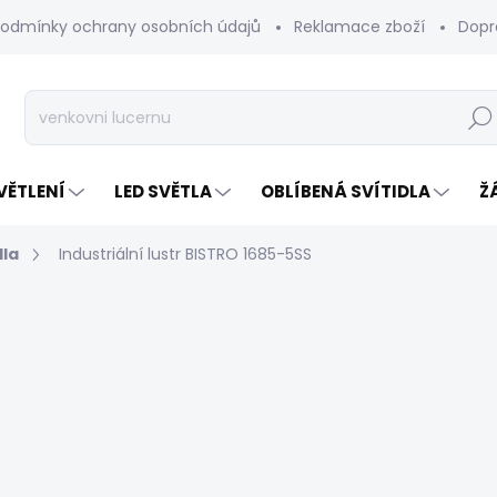
odmínky ochrany osobních údajů
Reklamace zboží
Dopr
Hleda
VĚTLENÍ
LED SVĚTLA
OBLÍBENÁ SVÍTIDLA
Ž
dla
Industriální lustr BISTRO 1685-5SS