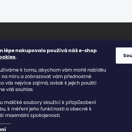
ORMACE PRO VÁS
FACEBOOK
m lépe nakupovalo používá náš e-shop
So
ookies
.
s
yužíváme k tomu, abychom vám mohli nabídku
kty
t na míru a zobrazovat vám přednostně
odní podmínky
co vás nejvíce zajímá, avšak k jejich použití
nky ochrany osobních údajů
e váš souhlas.
mace zboží
ou maličké soubory sloužící k přizpůsobení
va a platba
u, k měření jeho funkčnosti a obecně k
aší maximální spokojenosti.
ení
yhrazena.
Upravit nastavení cookies