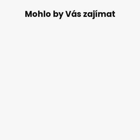
SKLADEM
Stropní svítidlo
Searchlight FLUSH
1243-12
1 990 Kč