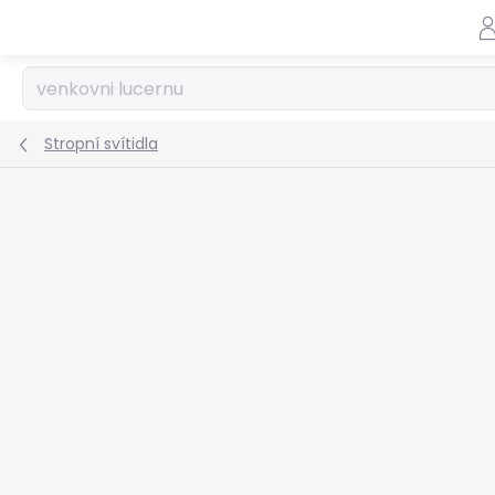
Přejít
na
obsah
Stropní svítidla