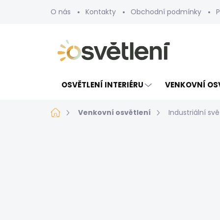
Přejít
O nás
Kontakty
Obchodní podmínky
P
na
obsah
OSVĚTLENÍ INTERIÉRU
VENKOVNÍ OS
Domů
Venkovní osvětlení
Industriální s