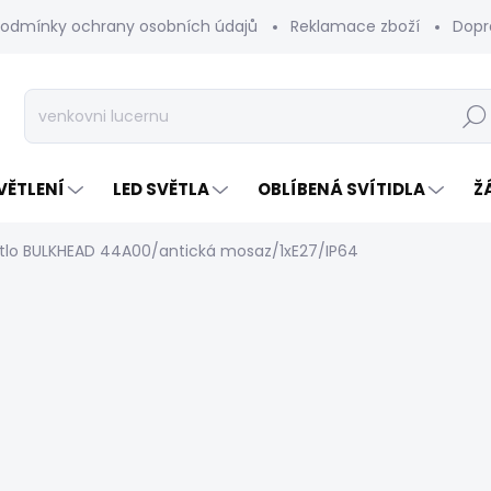
odmínky ochrany osobních údajů
Reklamace zboží
Dopr
Hleda
VĚTLENÍ
LED SVĚTLA
OBLÍBENÁ SVÍTIDLA
Ž
větlo BULKHEAD 44A00/antická mosaz/1xE27/IP64