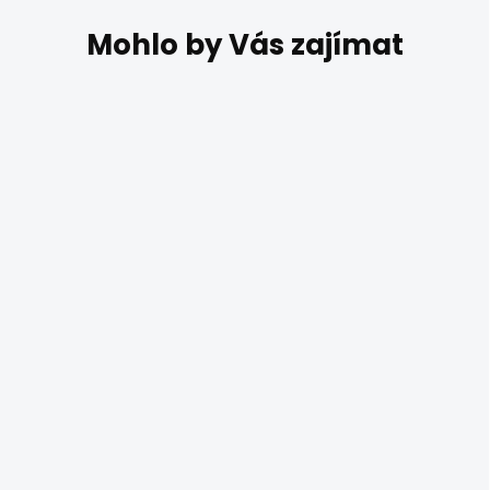
DO 14 DNŮ
Kartonové svítidlo
STONE 55
4 890 Kč
Ekologické papírový lustr z
kartonu STONE 55 / průměr