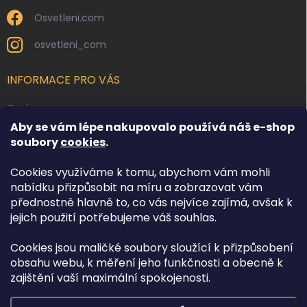
Osvetleni.com
osvetleni_com
INFORMACE PRO VÁS
O nás
Aby se vám lépe nakupovalo používá náš e-shop
Kontakty
soubory
cookies
.
Obchodní podmínky
Cookies využíváme k tomu, abychom vám mohli
Podmínky ochrany osobních údajů
nabídku přizpůsobit na míru a zobrazovat vám
Reklamace zboží
přednostně hlavně to, co vás nejvíce zajímá, avšak k
Doprava a platba
jejich použití potřebujeme váš souhlas.
Cookies jsou maličké soubory sloužící k přizpůsobení
FACEBOOK
obsahu webu, k měření jeho funkčnosti a obecně k
zajištění vaší maximální spokojenosti.