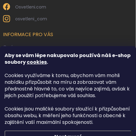
Osvetleni.com
osvetleni_com
INFORMACE PRO VÁS
O nás
Aby se vám lépe nakupovalo používá náš e-shop
Kontakty
soubory
cookies
.
Obchodní podmínky
Cookies využíváme k tomu, abychom vám mohli
Podmínky ochrany osobních údajů
nabídku přizpůsobit na míru a zobrazovat vám
Reklamace zboží
přednostně hlavně to, co vás nejvíce zajímá, avšak k
Doprava a platba
jejich použití potřebujeme váš souhlas.
Cookies jsou maličké soubory sloužící k přizpůsobení
FACEBOOK
obsahu webu, k měření jeho funkčnosti a obecně k
zajištění vaší maximální spokojenosti.