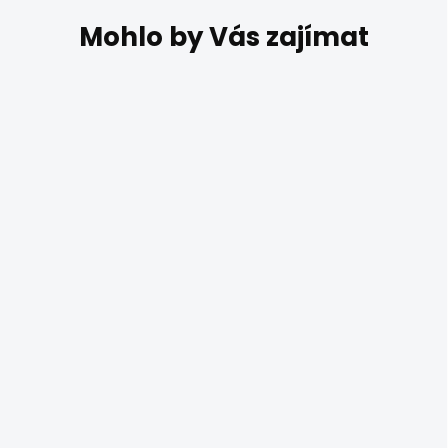
AKCE
SKLADEM
Luxusní stolní lampa
GIARDINO PANSE
0014.75
11 800 Kč
Kolarz GIARDINO PANSE