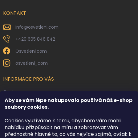
t
í
KONTAKT
info
@
osvetleni.com
+420 605 846 842
Osvetleni.com
osvetleni_com
INFORMACE PRO VÁS
O nás
Aby se vám lépe nakupovalo používá náš e-shop
Kontakty
soubory
cookies
.
Obchodní podmínky
Cookies využíváme k tomu, abychom vám mohli
Podmínky ochrany osobních údajů
nabídku přizpůsobit na míru a zobrazovat vám
Reklamace zboží
přednostně hlavně to, co vás nejvíce zajímá, avšak k