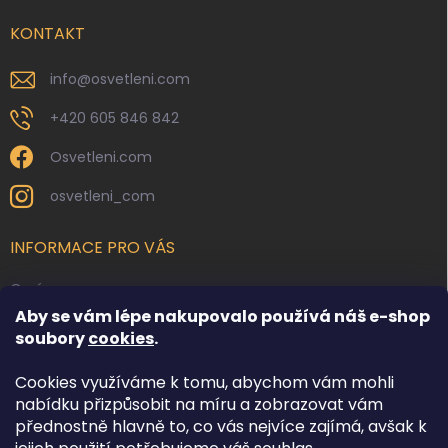
t
í
KONTAKT
info
@
osvetleni.com
+420 605 846 842
Osvetleni.com
osvetleni_com
INFORMACE PRO VÁS
O nás
Aby se vám lépe nakupovalo používá náš e-shop
Kontakty
soubory
cookies
.
Obchodní podmínky
Cookies využíváme k tomu, abychom vám mohli
Podmínky ochrany osobních údajů
nabídku přizpůsobit na míru a zobrazovat vám
Reklamace zboží
přednostně hlavně to, co vás nejvíce zajímá, avšak k
Doprava a platba