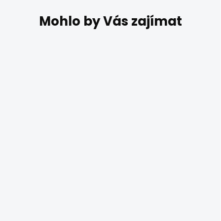
DO 14 DNŮ
Lustr do obýváku
Pierce 01-2621
7 622 Kč
Závěsné svítidlo Smarter
Pierce 01-2621 se skleněnými
stínidly v koňakové barvě