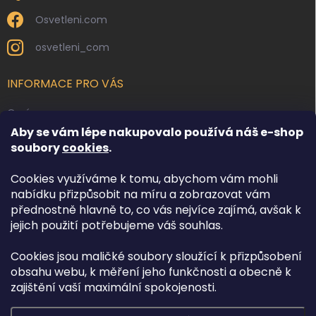
Osvetleni.com
osvetleni_com
INFORMACE PRO VÁS
O nás
Aby se vám lépe nakupovalo používá náš e-shop
Kontakty
soubory
cookies
.
Obchodní podmínky
Cookies využíváme k tomu, abychom vám mohli
Podmínky ochrany osobních údajů
nabídku přizpůsobit na míru a zobrazovat vám
Reklamace zboží
přednostně hlavně to, co vás nejvíce zajímá, avšak k
Doprava a platba
jejich použití potřebujeme váš souhlas.
Cookies jsou maličké soubory sloužící k přizpůsobení
FACEBOOK
obsahu webu, k měření jeho funkčnosti a obecně k
zajištění vaší maximální spokojenosti.