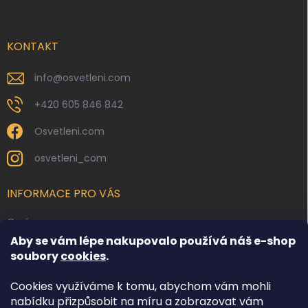
p
a
t
í
KONTAKT
info
@
osvetleni.com
+420 605 846 842
Osvetleni.com
osvetleni_com
INFORMACE PRO VÁS
O nás
Aby se vám lépe nakupovalo používá náš e-shop
Kontakty
soubory
cookies
.
Obchodní podmínky
Cookies využíváme k tomu, abychom vám mohli
Podmínky ochrany osobních údajů
nabídku přizpůsobit na míru a zobrazovat vám
Reklamace zboží