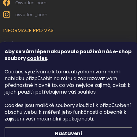
Osvetleni.com
osvetleni_com
INFORMACE PRO VÁS
O nás
Aby se vám lépe nakupovalo používá náš e-shop
Kontakty
soubory
cookies
.
Obchodní podmínky
Cookies využíváme k tomu, abychom vám mohli
Podmínky ochrany osobních údajů
nabídku přizpůsobit na míru a zobrazovat vám
Reklamace zboží
přednostně hlavně to, co vás nejvíce zajímá, avšak k
Doprava a platba
jejich použití potřebujeme váš souhlas.
Cookies jsou maličké soubory sloužící k přizpůsobení
FACEBOOK
obsahu webu, k měření jeho funkčnosti a obecně k
zajištění vaší maximální spokojenosti.
Nastavení