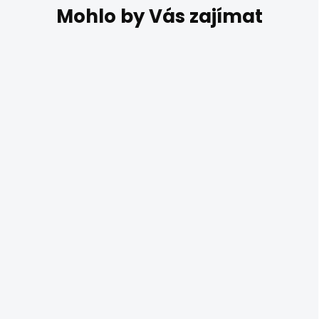
DO 14 DNŮ
Luxusní závěsné
svítidlo CUMULUS
10751143
35 347 Kč
Luxusní lustr Kaspa CUMULUS