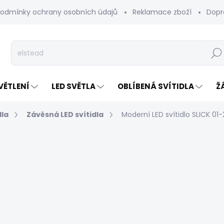
odmínky ochrany osobních údajů
Reklamace zboží
Dopr
Hleda
VĚTLENÍ
LED SVĚTLA
OBLÍBENÁ SVÍTIDLA
Ž
dla
Závěsná LED svítidla
Moderní LED svítidlo SLICK 01-