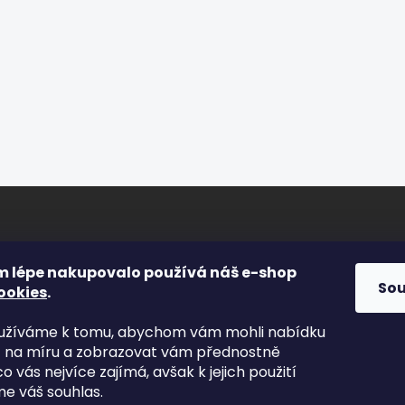
ORMACE PRO VÁS
FACEBOOK
m lépe nakupovalo používá náš e-shop
So
ookies
.
Osvětlení.com
s
yužíváme k tomu, abychom vám mohli nabídku
kty
t na míru a zobrazovat vám přednostně
odní podmínky
co vás nejvíce zajímá, avšak k jejich použití
nky ochrany osobních údajů
e váš souhlas.