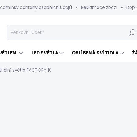
odmínky ochrany osobních údajů
Reklamace zboží
Dopr
Hleda
VĚTLENÍ
LED SVĚTLA
OBLÍBENÁ SVÍTIDLA
Ž
riální světlo FACTORY 10