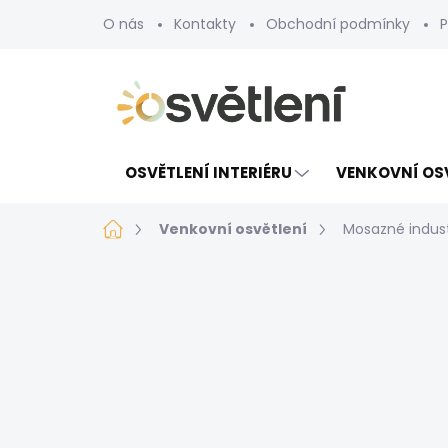
Přejít
O nás
Kontakty
Obchodní podmínky
P
na
obsah
OSVĚTLENÍ INTERIÉRU
VENKOVNÍ OS
Domů
Venkovní osvětlení
Mosazné indust