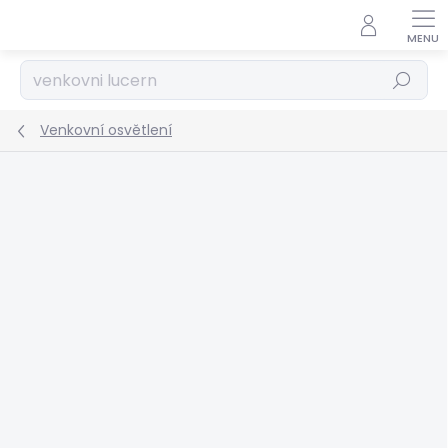
Přejít
na
obsah
Hledat
Venkovní osvětlení