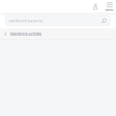
Přejít
na
obsah
Hledat
Nástěnná svítidla