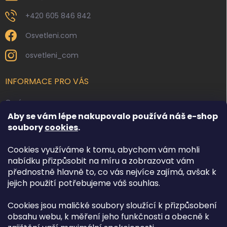
+420 605 846 842
Osvetleni.com
osvetleni_com
INFORMACE PRO VÁS
O nás
Aby se vám lépe nakupovalo používá náš e-shop
Kontakty
soubory
cookies
.
Obchodní podmínky
Cookies využíváme k tomu, abychom vám mohli
Podmínky ochrany osobních údajů
nabídku přizpůsobit na míru a zobrazovat vám
Reklamace zboží
přednostně hlavně to, co vás nejvíce zajímá, avšak k
Doprava a platba
jejich použití potřebujeme váš souhlas.
Cookies jsou maličké soubory sloužící k přizpůsobení
FACEBOOK
obsahu webu, k měření jeho funkčnosti a obecně k