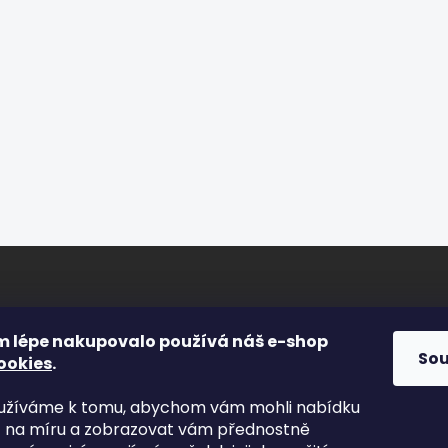
ORMACE PRO VÁS
FACEBOOK
m lépe nakupovalo používá náš e-shop
So
ookies
.
s
yužíváme k tomu, abychom vám mohli nabídku
kty
t na míru a zobrazovat vám přednostně
odní podmínky