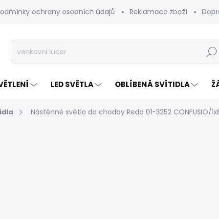
odmínky ochrany osobních údajů
Reklamace zboží
Dopr
Hleda
VĚTLENÍ
LED SVĚTLA
OBLÍBENÁ SVÍTIDLA
Ž
idla
Nástěnné světlo do chodby Redo 01-3252 CONFUSIO/1x