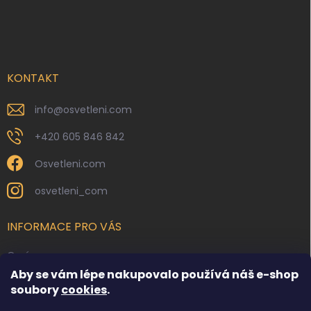
Z
á
p
a
t
í
KONTAKT
info
@
osvetleni.com
+420 605 846 842
Osvetleni.com
osvetleni_com
INFORMACE PRO VÁS
O nás
Aby se vám lépe nakupovalo používá náš e-shop
Kontakty
soubory
cookies
.
Obchodní podmínky