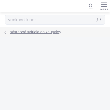
Přejít
na
obsah
Hledat
Nástěnná svítidla do koupelny