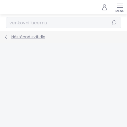
Přejít
na
obsah
Hledat
Nástěnná svítidla