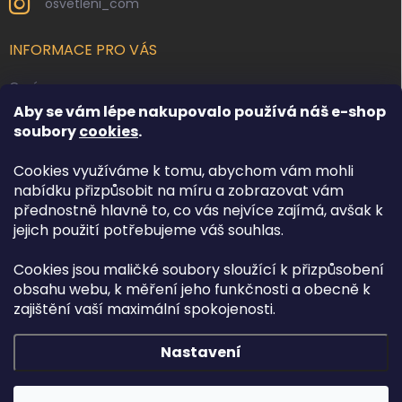
osvetleni_com
INFORMACE PRO VÁS
O nás
Aby se vám lépe nakupovalo používá náš e-shop
Kontakty
soubory
cookies
.
Obchodní podmínky
Cookies využíváme k tomu, abychom vám mohli
Podmínky ochrany osobních údajů
nabídku přizpůsobit na míru a zobrazovat vám
Reklamace zboží
přednostně hlavně to, co vás nejvíce zajímá, avšak k
Doprava a platba
jejich použití potřebujeme váš souhlas.
Cookies jsou maličké soubory sloužící k přizpůsobení
FACEBOOK
obsahu webu, k měření jeho funkčnosti a obecně k
zajištění vaší maximální spokojenosti.
Nastavení
Copyright 2026
Osvětlení.com
. Všechna práva vyhrazena.
Upravit