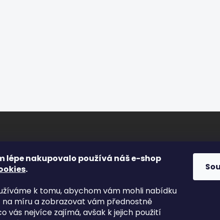
ORMACE PRO VÁS
FACEBOOK
m lépe nakupovalo používá náš e-shop
So
ookies
.
s
yužíváme k tomu, abychom vám mohli nabídku
kty
t na míru a zobrazovat vám přednostně
odní podmínky
co vás nejvíce zajímá, avšak k jejich použití