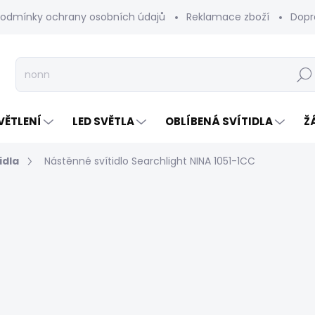
odmínky ochrany osobních údajů
Reklamace zboží
Dopr
Hleda
VĚTLENÍ
LED SVĚTLA
OBLÍBENÁ SVÍTIDLA
Ž
idla
Nástěnné svítidlo Searchlight NINA 1051-1CC