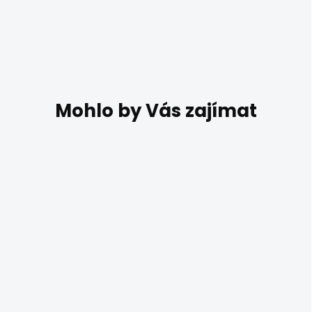
DO 4 TÝDNŮ
Retro lustr BISTRO