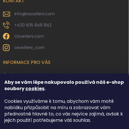
í
KONTAKT
info
@
osvetleni.com
+420 605 846 842
Osvetleni.com
osvetleni_com
INFORMACE PRO VÁS
O nás
Aby se vám lépe nakupovalo používá náš e-shop
Kontakty
soubory
cookies
.
Obchodní podmínky
Cookies využíváme k tomu, abychom vám mohli
Podmínky ochrany osobních údajů
nabídku přizpůsobit na míru a zobrazovat vám
Reklamace zboží
přednostně hlavně to, co vás nejvíce zajímá, avšak k
Doprava a platba
jejich použití potřebujeme váš souhlas.