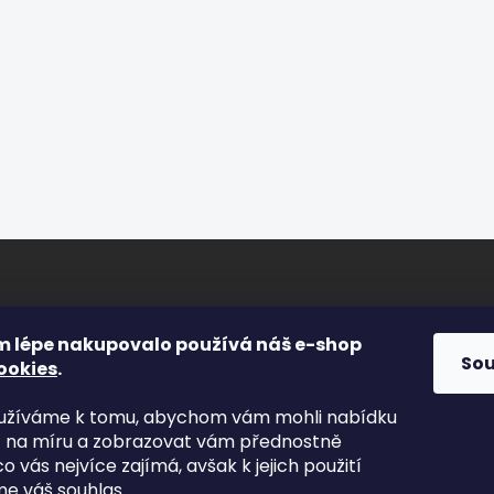
ORMACE PRO VÁS
FACEBOOK
m lépe nakupovalo používá náš e-shop
So
ookies
.
s
yužíváme k tomu, abychom vám mohli nabídku
kty
t na míru a zobrazovat vám přednostně
odní podmínky
co vás nejvíce zajímá, avšak k jejich použití
nky ochrany osobních údajů
e váš souhlas.