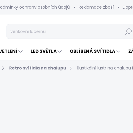
odmínky ochrany osobních údajů
Reklamace zboží
Dopr
Hleda
VĚTLENÍ
LED SVĚTLA
OBLÍBENÁ SVÍTIDLA
Ž
Retro svítidla na chalupu
Rustikální lustr na chalup