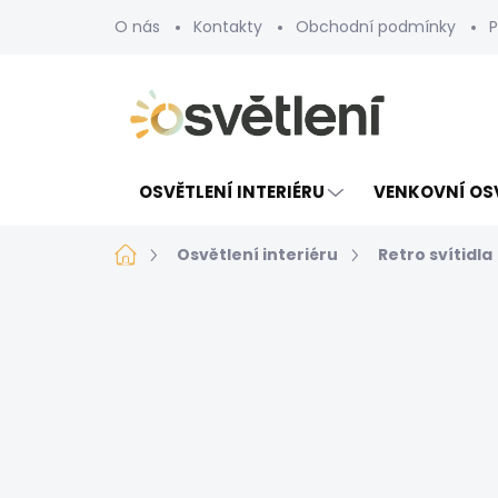
Přejít
O nás
Kontakty
Obchodní podmínky
P
na
obsah
OSVĚTLENÍ INTERIÉRU
VENKOVNÍ OS
Domů
Osvětlení interiéru
Retro svítidla