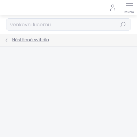
Přejít
na
obsah
Hledat
Nástěnná svítidla