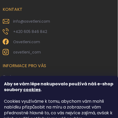
t
í
KONTAKT
info
@
osvetleni.com
+420 605 846 842
Osvetleni.com
osvetleni_com
INFORMACE PRO VÁS
O nás
Aby se vám lépe nakupovalo používá náš e-shop
Kontakty
soubory
cookies
.
Obchodní podmínky
Cookies využíváme k tomu, abychom vám mohli
Podmínky ochrany osobních údajů
nabídku přizpůsobit na míru a zobrazovat vám
Reklamace zboží
přednostně hlavně to, co vás nejvíce zajímá, avšak k
Doprava a platba