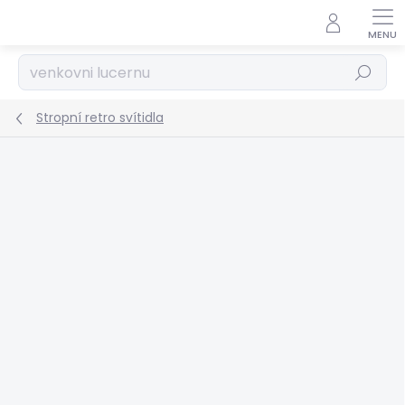
Přejít
na
obsah
Hledat
Stropní retro svítidla