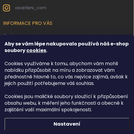
osvetleni_com
INFORMACE PRO VÁS
O nás
Aby se vám lépe nakupovalo používá náš e-shop
Kontakty
soubory
cookies
.
Obchodní podmínky
Cookies využíváme k tomu, abychom vám mohli
Podmínky ochrany osobních údajů
nabídku přizpůsobit na míru a zobrazovat vám
Reklamace zboží
přednostně hlavně to, co vás nejvíce zajímá, avšak k
Doprava a platba
jejich použití potřebujeme váš souhlas.
Cookies jsou maličké soubory sloužící k přizpůsobení
FACEBOOK
obsahu webu, k měření jeho funkčnosti a obecně k
zajištění vaší maximální spokojenosti.
Nastavení