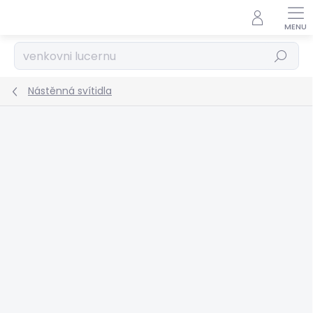
Přejít
na
obsah
Hledat
Nástěnná svítidla