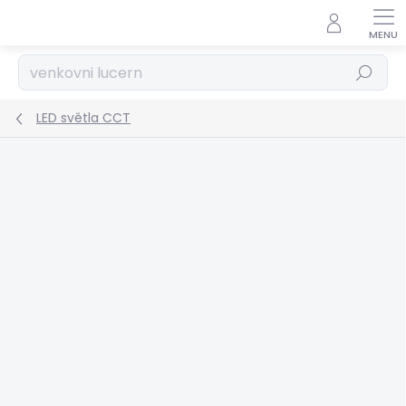
Přejít
na
obsah
Hledat
LED světla CCT