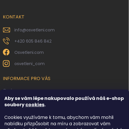
a
t
í
KONTAKT
info
@
osvetleni.com
+420 605 846 842
Osvetleni.com
osvetleni_com
INFORMACE PRO VÁS
O nás
Aby se vám lépe nakupovalo používá náš e-shop
Kontakty
soubory
cookies
.
Obchodní podmínky
Cookies využíváme k tomu, abychom vám mohli
Podmínky ochrany osobních údajů
nabídku přizpůsobit na míru a zobrazovat vám
Reklamace zboží