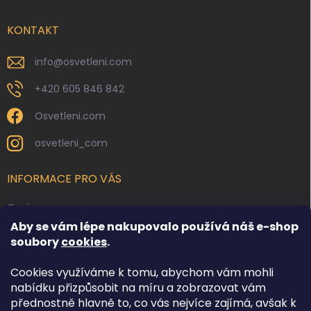
a
t
í
KONTAKT
info
@
osvetleni.com
+420 605 846 842
Osvetleni.com
osvetleni_com
INFORMACE PRO VÁS
O nás
Aby se vám lépe nakupovalo používá náš e-shop
Kontakty
soubory
cookies
.
Obchodní podmínky
Cookies využíváme k tomu, abychom vám mohli
Podmínky ochrany osobních údajů
nabídku přizpůsobit na míru a zobrazovat vám
Reklamace zboží
přednostně hlavně to, co vás nejvíce zajímá, avšak k