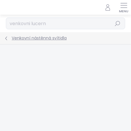
Přejít
na
obsah
Hledat
Venkovní nástěnná svítidla