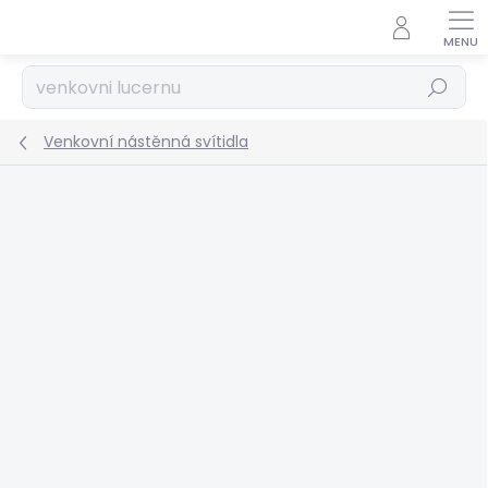
Přejít
na
obsah
Hledat
Venkovní nástěnná svítidla