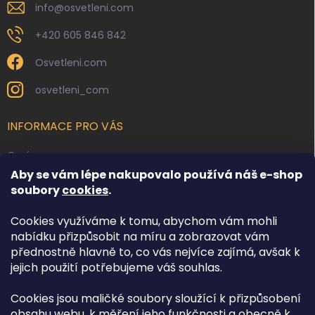
info
@
osvetleni.com
+420 605 846 842
Osvetleni.com
osvetleni_com
INFORMACE PRO VÁS
O nás
Aby se vám lépe nakupovalo používá náš e-shop
Kontakty
soubory
cookies
.
Obchodní podmínky
Cookies využíváme k tomu, abychom vám mohli
Podmínky ochrany osobních údajů
nabídku přizpůsobit na míru a zobrazovat vám
Reklamace zboží
přednostně hlavně to, co vás nejvíce zajímá, avšak k
Doprava a platba
jejich použití potřebujeme váš souhlas.
Cookies jsou maličké soubory sloužící k přizpůsobení
FACEBOOK
obsahu webu, k měření jeho funkčnosti a obecně k