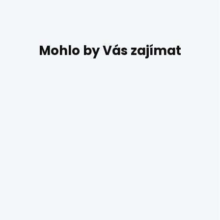
DO 7 DNŮ
Venkovní retro
lucerna na fasádu
Elstead