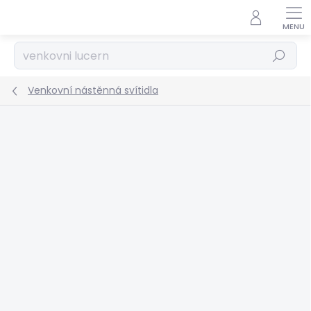
Přejít
na
obsah
Hledat
Venkovní nástěnná svítidla