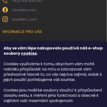
+420 605 846 842
Osvetleni.com
osvetleni_com
INFORMACE PRO VÁS
O nás
Aby se vám lépe nakupovalo používá náš e-shop
Kontakty
soubory
cookies
.
Obchodní podmínky
Cookies využíváme k tomu, abychom vám mohli
Podmínky ochrany osobních údajů
nabídku přizpůsobit na míru a zobrazovat vám
Reklamace zboží
přednostně hlavně to, co vás nejvíce zajímá, avšak k
Doprava a platba
jejich použití potřebujeme váš souhlas.
Cookies jsou maličké soubory sloužící k přizpůsobení
FACEBOOK
obsahu webu, k měření jeho funkčnosti a obecně k
zajištění vaší maximální spokojenosti.