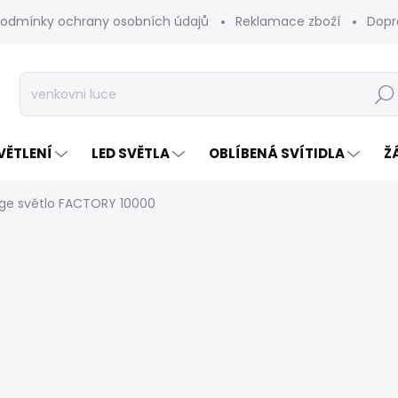
odmínky ochrany osobních údajů
Reklamace zboží
Dopr
Hleda
VĚTLENÍ
LED SVĚTLA
OBLÍBENÁ SVÍTIDLA
Ž
age světlo FACTORY 10000