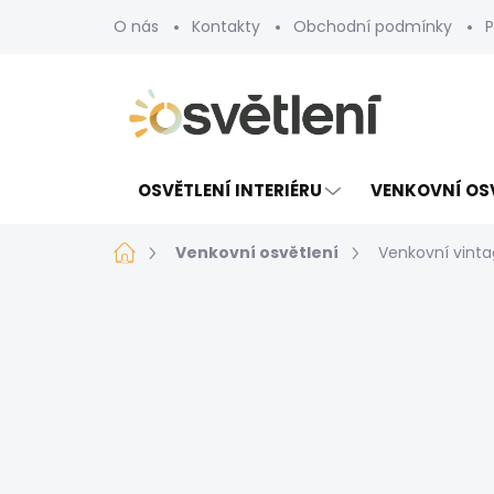
Přejít
O nás
Kontakty
Obchodní podmínky
P
na
obsah
OSVĚTLENÍ INTERIÉRU
VENKOVNÍ OS
Domů
Venkovní osvětlení
Venkovní vint