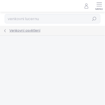
Přejít
na
obsah
Hledat
Venkovní osvětlení