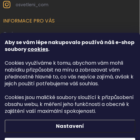
osvetleni_com
INFORMACE PRO VÁS
O nás
Aby se vám lépe nakupovalo používá náš e-shop
Kontakty
soubory
cookies
.
Obchodní podmínky
Cookies využíváme k tomu, abychom vám mohli
Podmínky ochrany osobních údajů
nabídku přizpůsobit na míru a zobrazovat vám
Reklamace zboží
přednostně hlavně to, co vás nejvíce zajímá, avšak k
Doprava a platba
jejich použití potřebujeme váš souhlas.
Cookies jsou maličké soubory sloužící k přizpůsobení
FACEBOOK
obsahu webu, k měření jeho funkčnosti a obecně k
zajištění vaší maximální spokojenosti.
Nastavení
Copyright 2026
Osvětlení.com
. Všechna práva vyhrazena.
Upravit