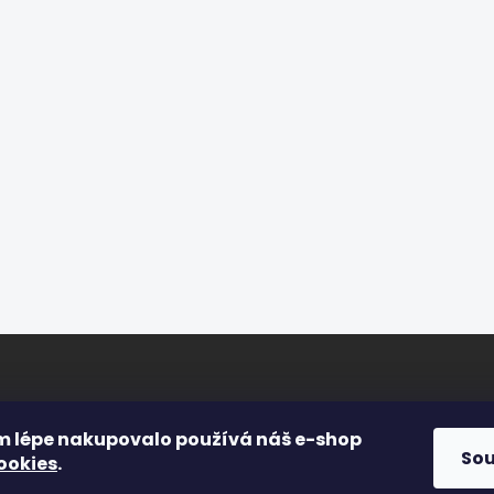
onová kost
barva
Do košíku
Do košíku
ORMACE PRO VÁS
FACEBOOK
m lépe nakupovalo používá náš e-shop
So
ookies
.
s