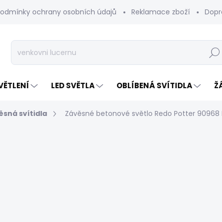
odmínky ochrany osobních údajů
Reklamace zboží
Dopr
Hleda
VĚTLENÍ
LED SVĚTLA
OBLÍBENÁ SVÍTIDLA
Ž
sná svítidla
Závěsné betonové světlo Redo Potter 90968 