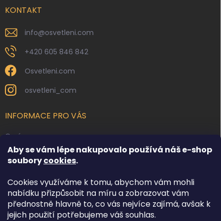
í
KONTAKT
info
@
osvetleni.com
+420 605 846 842
Osvetleni.com
osvetleni_com
INFORMACE PRO VÁS
O nás
Aby se vám lépe nakupovalo používá náš e-shop
Kontakty
soubory
cookies
.
Obchodní podmínky
Cookies využíváme k tomu, abychom vám mohli
Podmínky ochrany osobních údajů
nabídku přizpůsobit na míru a zobrazovat vám
Reklamace zboží
přednostně hlavně to, co vás nejvíce zajímá, avšak k
Doprava a platba
jejich použití potřebujeme váš souhlas.