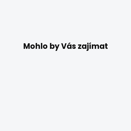
DO 14 DNŮ
Závěsné světlo Redo