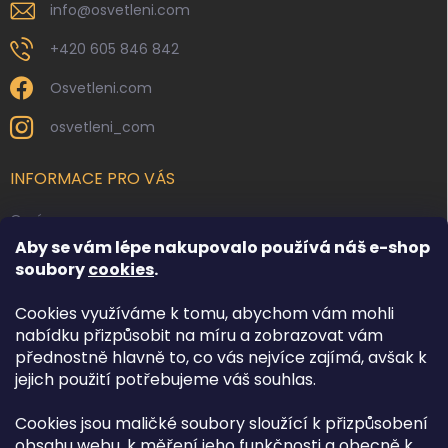
info
@
osvetleni.com
+420 605 846 842
Osvetleni.com
osvetleni_com
INFORMACE PRO VÁS
O nás
Aby se vám lépe nakupovalo používá náš e-shop
Kontakty
soubory
cookies
.
Obchodní podmínky
Cookies využíváme k tomu, abychom vám mohli
Podmínky ochrany osobních údajů
nabídku přizpůsobit na míru a zobrazovat vám
Reklamace zboží
přednostně hlavně to, co vás nejvíce zajímá, avšak k
Doprava a platba
jejich použití potřebujeme váš souhlas.
Cookies jsou maličké soubory sloužící k přizpůsobení
FACEBOOK
obsahu webu, k měření jeho funkčnosti a obecně k