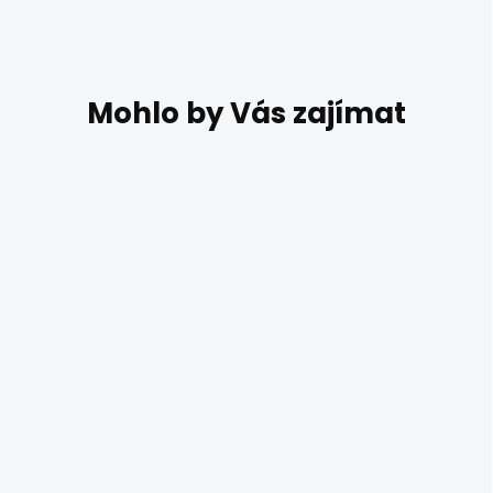
AKCE
POSLEDNÍ KUSY
SKLADEM
Závěsné svítidlo
Mantra ZACK 0770
4 980 Kč